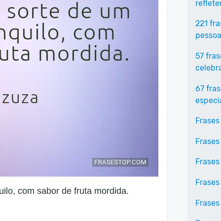
reflet
221 fr
pessoa
57 fra
celebr
67 fra
especi
Frases
Frases
Frases
Frases
ilo, com sabor de fruta mordida.
Frases