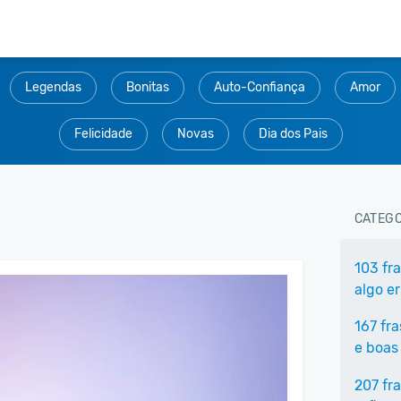
Legendas
Bonitas
Auto-Confiança
Amor
Felicidade
Novas
Dia dos Pais
CATEGO
103 fr
algo e
167 fr
e boas
207 fr