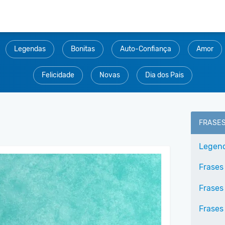
Legendas
Bonitas
Auto-Confiança
Amor
Felicidade
Novas
Dia dos Pais
FRASE
Legen
Frases
Frases
Frases