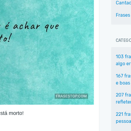
Canta
Frases
CATEGO
103 fr
algo e
167 fr
e boas
207 fr
reflet
stá morto!
221 fr
pessoa