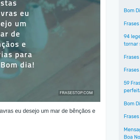
Bom Di
Frases
94 leg
tornar 
Frases
Frases
59 Fra
perfeit
Bom D
lavras eu desejo um mar de bênçãos e
Frases
Mensag
Boa No