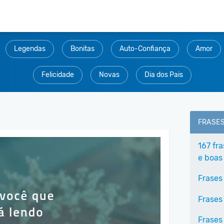
Legendas
Bonitas
Auto-Confiança
Amor
Felicidade
Novas
Dia dos Pais
FRASE
167 fr
e boas
Frases
Frases
Frases