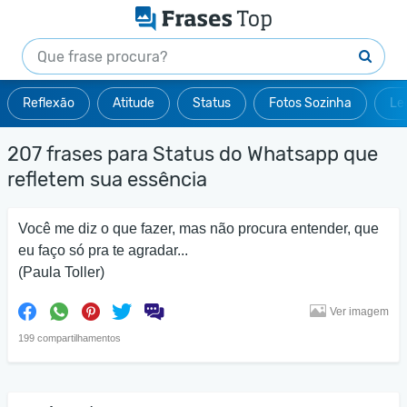
Reflexão
Atitude
Status
Fotos Sozinha
Le
207 frases para Status do Whatsapp que
refletem sua essência
Você me diz o que fazer, mas não procura entender, que
eu faço só pra te agradar...
(Paula Toller)
Ver imagem
199 compartilhamentos