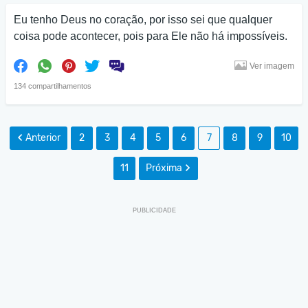
Eu tenho Deus no coração, por isso sei que qualquer
coisa pode acontecer, pois para Ele não há impossíveis.
Ver imagem
134 compartilhamentos
Anterior
2
3
4
5
6
7
8
9
10
11
Próxima