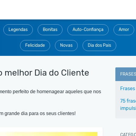
Legendas
Bonitas
Auto-Confiança
Amor
Felicidade
Novas
Dia dos Pais
o melhor Dia do Cliente
FRASE
Frases
ento perfeito de homenagear aqueles que nos
75 fras
impuls
um grande dia para os seus clientes!
CATEGO