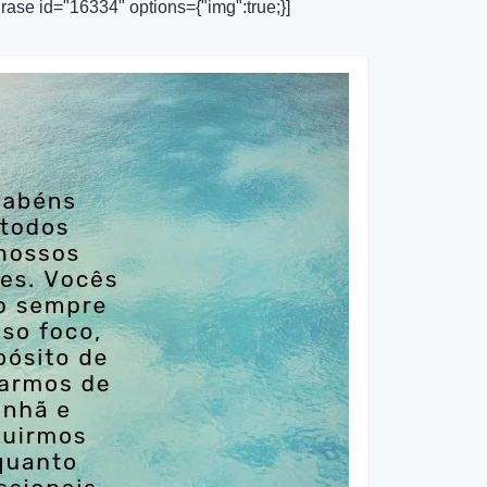
rase id="16334" options={"img":true;}]