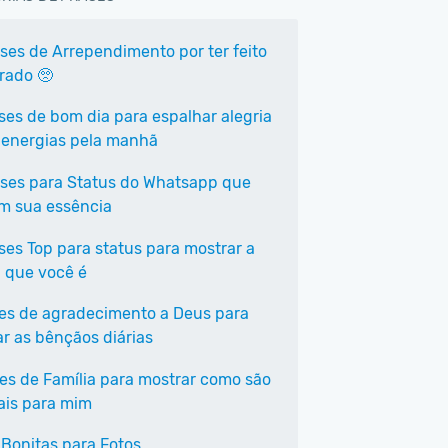
ases de Arrependimento por ter feito
rrado 🥺
ases de bom dia para espalhar alegria
 energias pela manhã
ases para Status do Whatsapp que
em sua essência
ases Top para status para mostrar a
 que você é
ses de agradecimento a Deus para
ar as bênçãos diárias
ses de Família para mostrar como são
ais para mim
 Bonitas para Fotos