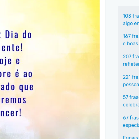
103 fr
algo e
167 fr
e boas
207 fr
reflet
221 fr
pessoa
57 fra
celebr
67 fra
especi
Frases